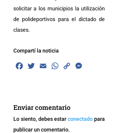
solicitar a los municipios la utilización
de polideportivos para el dictado de
clases.
Compartí la noticia
F
T
E
W
C
M
a
wi
m
h
o
e
c
tt
ai
at
p
ss
e
er
l
s
y
e
b
A
Li
n
Enviar comentario
o
p
n
g
Lo siento, debes estar
conectado
para
o
p
k
er
publicar un comentario.
k