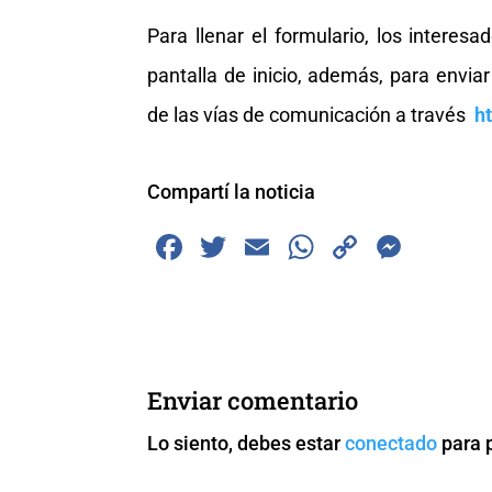
Para llenar el formulario, los interes
pantalla de inicio, además, para enviar
de las vías de comunicación a través
h
Compartí la noticia
F
T
E
W
C
M
a
wi
m
h
o
e
c
tt
ai
at
p
ss
e
er
l
s
y
e
b
A
Li
n
Enviar comentario
o
p
n
g
Lo siento, debes estar
conectado
para 
o
p
k
er