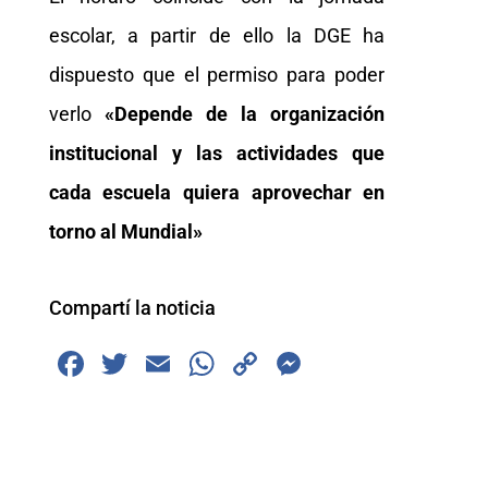
escolar, a partir de ello la DGE ha
dispuesto que el permiso para poder
verlo
«Depende de la organización
institucional y las actividades que
cada escuela quiera aprovechar en
torno al Mundial»
Compartí la noticia
F
T
E
W
C
M
a
wi
m
h
o
e
c
tt
ai
at
p
ss
e
er
l
s
y
e