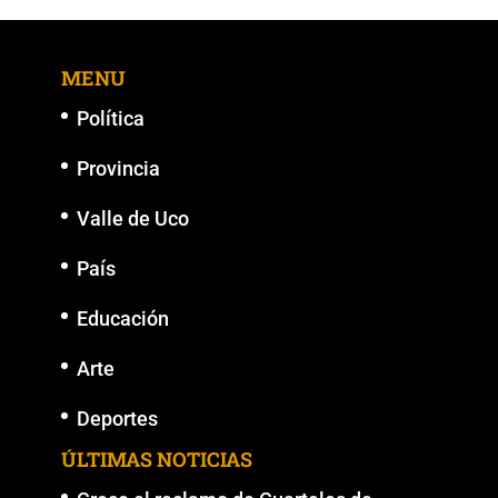
b
A
Li
n
o
p
n
g
MENU
o
p
k
er
k
Política
Provincia
Valle de Uco
País
Educación
Arte
Deportes
ÚLTIMAS NOTICIAS