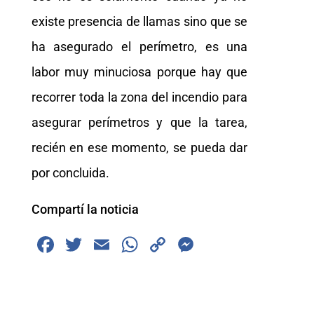
existe presencia de llamas sino que se
ha asegurado el perímetro, es una
labor muy minuciosa porque hay que
recorrer toda la zona del incendio para
asegurar perímetros y que la tarea,
recién en ese momento, se pueda dar
por concluida.
Compartí la noticia
F
T
E
W
C
M
a
wi
m
h
o
e
c
tt
ai
at
p
ss
e
er
l
s
y
e