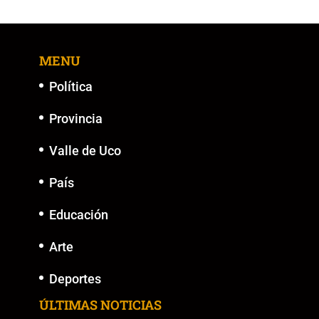
b
A
Li
n
o
p
n
g
MENU
o
p
k
er
k
Política
Provincia
Valle de Uco
País
Educación
Arte
Deportes
ÚLTIMAS NOTICIAS