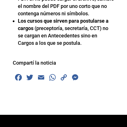
el nombre del PDF por uno corto que no
contenga números ni símbolos.
Los cursos que sirven para postularse a
cargos
(preceptoría, secretaría, CCT) no
se cargan en Antecedentes sino en
Cargos a los que se postula.
Compartí la noticia
F
T
E
W
C
M
a
wi
m
h
o
e
c
tt
ai
at
p
ss
e
er
l
s
y
e
b
A
Li
n
o
p
n
g