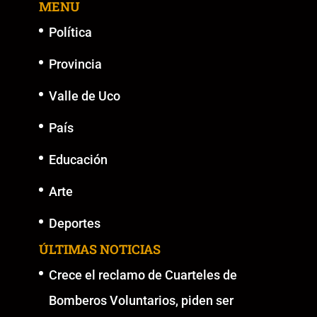
MENU
o
p
k
er
k
Política
Provincia
Valle de Uco
País
Educación
Arte
Deportes
ÚLTIMAS NOTICIAS
Crece el reclamo de Cuarteles de
Bomberos Voluntarios, piden ser