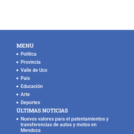
a
wi
m
h
o
e
c
tt
ai
at
p
ss
e
er
l
s
y
e
b
A
Li
n
o
p
n
g
MENU
o
p
k
er
Política
k
Provincia
Valle de Uco
País
Educación
Arte
Deportes
ÚLTIMAS NOTICIAS
Nuevos valores para el patentamientos y
transferencias de autos y motos en
Mendoza