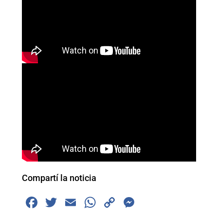
Compartí la noticia
F
T
E
W
C
M