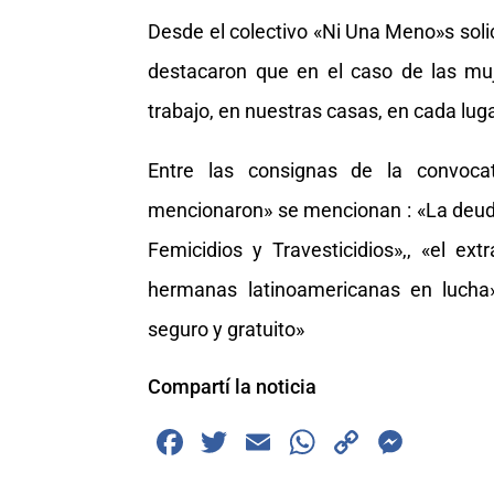
Desde el colectivo «Ni Una Meno»s solic
destacaron que en el caso de las muj
trabajo, en nuestras casas, en cada lu
Entre las consignas de la convocat
mencionaron» se mencionan : «La deuda
Femicidios y Travesticidios»,, «el ext
hermanas latinoamericanas en lucha»
seguro y gratuito»
Compartí la noticia
F
T
E
W
C
M
a
wi
m
h
o
e