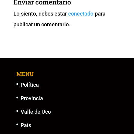
Enviar comentario
o
p
n
g
Lo siento, debes estar
conectado
para
o
p
k
er
publicar un comentario.
k
MENU
Política
Provincia
Valle de Uco
País