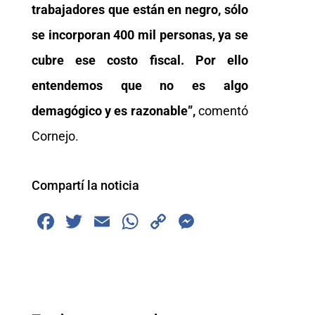
trabajadores que están en negro, sólo
se incorporan 400 mil personas, ya se
cubre ese costo fiscal. Por ello
entendemos que no es algo
demagógico y es razonable”,
comentó
Cornejo.
Compartí la noticia
F
T
E
W
C
M
a
wi
m
h
o
e
c
tt
ai
at
p
ss
e
er
l
s
y
e
b
A
Li
n