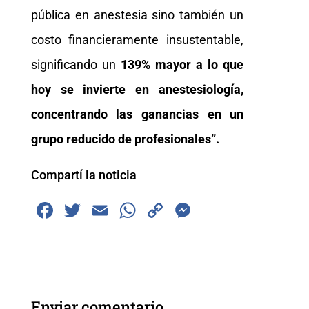
pública en anestesia sino también un
costo financieramente insustentable,
significando un
139% mayor a lo que
hoy se invierte en anestesiología,
concentrando las ganancias en un
grupo reducido de profesionales”.
Compartí la noticia
F
T
E
W
C
M
a
wi
m
h
o
e
c
tt
ai
at
p
ss
e
er
l
s
y
e
b
A
Li
n
Enviar comentario