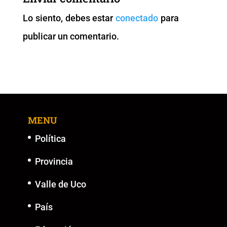
o
p
n
g
Lo siento, debes estar
conectado
para
o
p
k
er
publicar un comentario.
k
MENU
Política
Provincia
Valle de Uco
País