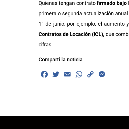
Quienes tengan contrato
firmado bajo 
primera o segunda actualización anual. 
1° de junio, por ejemplo, el aumento 
Contratos de Locación (ICL),
que combin
cifras.
Compartí la noticia
F
T
E
W
C
M
a
wi
m
h
o
e
c
tt
ai
at
p
ss
e
er
l
s
y
e
b
A
Li
n
o
p
n
g