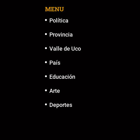
o
p
k
er
k
MENU
Política
Provincia
Valle de Uco
País
Educación
Arte
Deportes