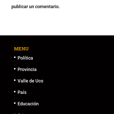
o
p
k
er
publicar un comentario.
k
MENU
Política
Provincia
Valle de Uco
País
Educación