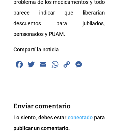
problema de los medicamentos y todo
parece indicar que liberarían
descuentos para jubilados,
pensionados y PUAM.
Compartí la noticia
F
T
E
W
C
M
a
wi
m
h
o
e
c
tt
ai
at
p
ss
e
er
l
s
y
e
b
A
Li
n
Enviar comentario
o
p
n
g
Lo siento, debes estar
conectado
para
o
p
k
er
publicar un comentario.
k