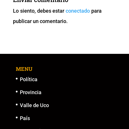
o
p
n
g
Lo siento, debes estar
conectado
para
o
p
k
er
publicar un comentario.
k
MENU
Política
Provincia
Valle de Uco
País