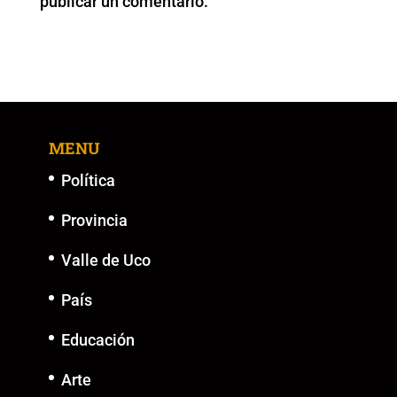
publicar un comentario.
k
MENU
Política
Provincia
Valle de Uco
País
Educación
Arte