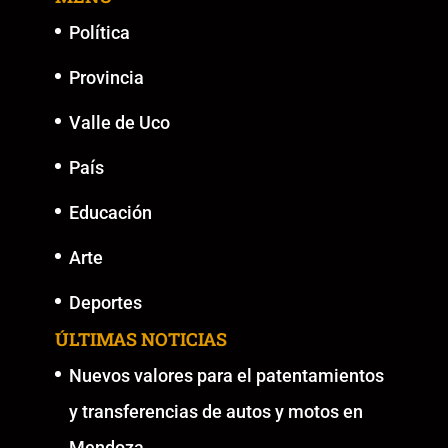
o
p
k
er
k
Política
Provincia
Valle de Uco
País
Educación
Arte
Deportes
ÚLTIMAS NOTICIAS
Nuevos valores para el patentamientos
y transferencias de autos y motos en
Mendoza