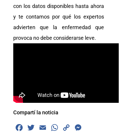
con los datos disponibles hasta ahora
y te contamos por qué los expertos
advierten que la enfermedad que
provoca no debe considerarse leve.
Compartí la noticia
F
T
E
W
C
M