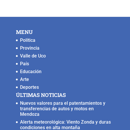
e
er
l
s
y
e
b
A
Li
n
o
p
n
g
MENU
o
p
k
er
Política
k
Provincia
Valle de Uco
País
Educación
Arte
Deportes
ÚLTIMAS NOTICIAS
Nuevos valores para el patentamientos y
transferencias de autos y motos en
Mendoza
Alerta meteorológica: Viento Zonda y duras
condiciones en alta montaña