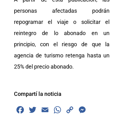
personas afectadas podrán
repogramar el viaje o solicitar el
reintegro de lo abonado en un
principio, con el riesgo de que la
agencia de turismo retenga hasta un
25% del precio abonado.
Compartí la noticia
F
T
E
W
C
M
a
wi
m
h
o
e
c
tt
ai
at
p
ss