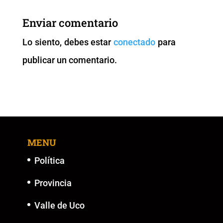
e
er
l
s
y
e
b
A
Li
n
Enviar comentario
o
p
n
g
Lo siento, debes estar
conectado
para
o
p
k
er
publicar un comentario.
k
MENU
Política
Provincia
Valle de Uco