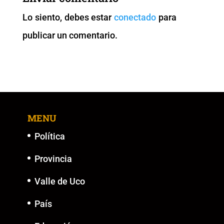
o
p
n
g
Lo siento, debes estar
conectado
para
o
p
k
er
publicar un comentario.
k
MENU
Política
Provincia
Valle de Uco
País