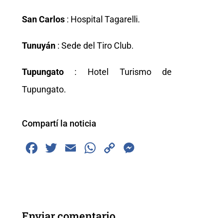
San Carlos
: Hospital Tagarelli.
Tunuyán
: Sede del Tiro Club.
Tupungato
: Hotel Turismo de
Tupungato.
Compartí la noticia
F
T
E
W
C
M
a
wi
m
h
o
e
c
tt
ai
at
p
ss
e
er
l
s
y
e
b
A
Li
n
Enviar comentario