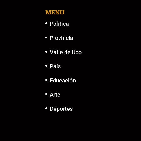
o
p
k
er
k
MENU
Política
Provincia
Valle de Uco
País
Educación
Arte
Deportes