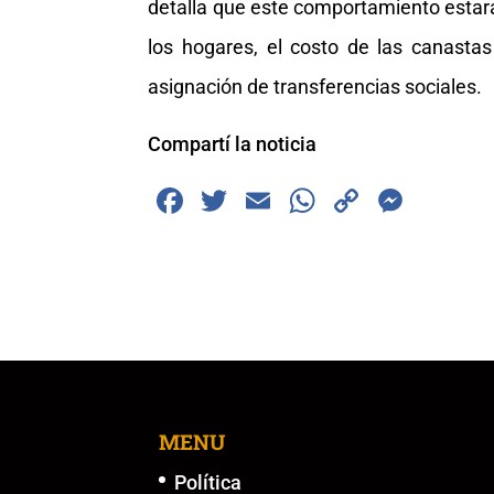
detalla que este comportamiento estará
los hogares, el costo de las canastas
asignación de transferencias sociales.
Compartí la noticia
F
T
E
W
C
M
a
wi
m
h
o
e
c
tt
ai
at
p
ss
e
er
l
s
y
e
b
A
Li
n
o
p
n
g
o
p
k
er
k
MENU
Política