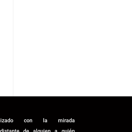
alizado con la mirada
idistante de alguien a quién