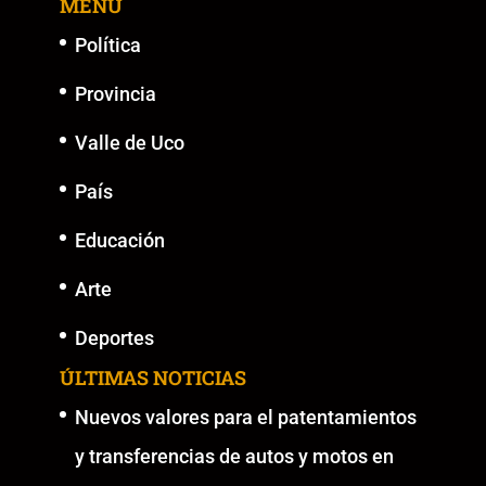
MENU
o
p
k
er
k
Política
Provincia
Valle de Uco
País
Educación
Arte
Deportes
ÚLTIMAS NOTICIAS
Nuevos valores para el patentamientos
y transferencias de autos y motos en