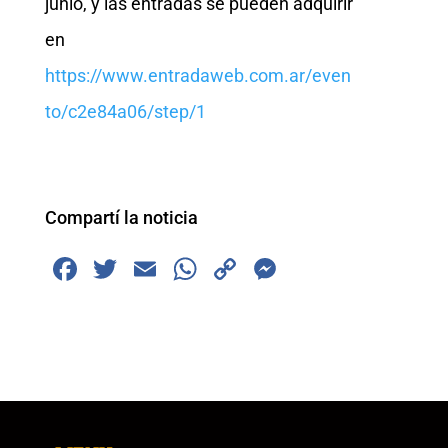
junio, y las entradas se pueden adquirir
en
https://www.entradaweb.com.ar/even
to/c2e84a06/step/1
Compartí la noticia
F
T
E
W
C
M
a
wi
m
h
o
e
c
tt
ai
at
p
ss
e
er
l
s
y
e
b
A
Li
n
o
p
n
g