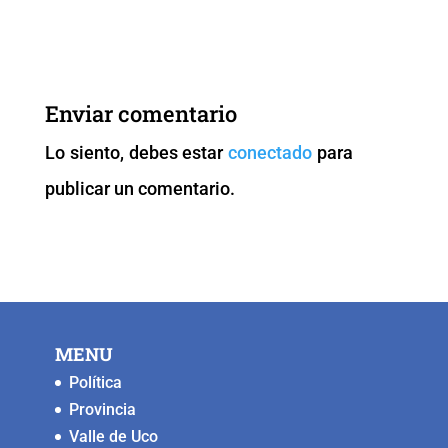
a
wi
m
h
o
e
c
tt
ai
at
p
ss
e
er
l
s
y
e
b
A
Li
n
Enviar comentario
o
p
n
g
Lo siento, debes estar
conectado
para
o
p
k
er
publicar un comentario.
k
MENU
Política
Provincia
Valle de Uco