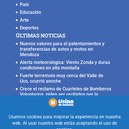
País
Educación
Arte
Deportes
ÚLTIMAS NOTICIAS
Nuevos valores para el patentamientos y
transferencias de autos y motos en
Mendoza
Alerta meteorológica: Viento Zonda y duras
condiciones en alta montaña
Fuerte terremoto muy cerca del Valle de
Uco, ocurrió anoche
Crece el reclamo de Cuarteles de Bomberos
Voluntarios, piden ser recibidos por la
ministra Rus
Llega a San Carlos la Copa Internacional
«Pasión sin fronteras»
Realizado con la mirada equidistante de
alguien a quién solo le interesa