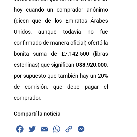
hoy cuando un comprador anónimo
(dicen que de los Emiratos Árabes
Unidos, aunque todavía no fue
confirmado de manera oficial) ofertó la
bonita suma de £7.142.500 (libras
esterlinas) que significan
U$8.920.000
,
por supuesto que también hay un 20%
de comisión, que debe pagar el
comprador.
Compartí la noticia
F
T
E
W
C
M