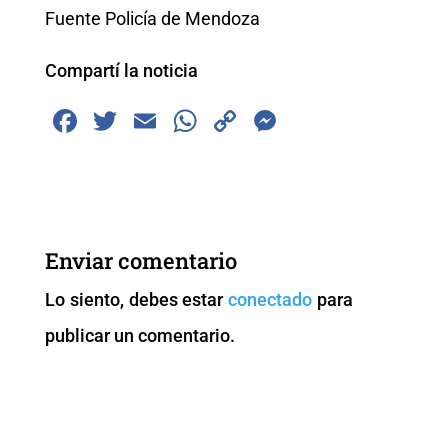
Fuente Policía de Mendoza
Compartí la noticia
F
T
E
W
C
M
a
wi
m
h
o
e
c
tt
ai
at
p
ss
e
er
l
s
y
e
b
A
Li
n
Enviar comentario
o
p
n
g
Lo siento, debes estar
conectado
para
o
p
k
er
publicar un comentario.
k