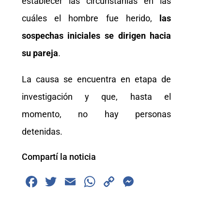
establecer las circunstanias en las
cuáles el hombre fue herido,
las
sospechas iniciales se dirigen hacia
su pareja
.
La causa se encuentra en etapa de
investigación y que, hasta el
momento, no hay personas
detenidas.
Compartí la noticia
F
T
E
W
C
M
a
wi
m
h
o
e
c
tt
ai
at
p
ss