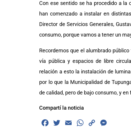
Con ese sentido se ha procedido a la c
han comenzado a instalar en distinta
Director de Servicios Generales, Gustav
consumo, porque vamos a tener un may
Recordemos que el alumbrado público tie
vía pública y espacios de libre circ
relación a esto la instalación de lumin
por lo que la Municipalidad de Tupung
de calidad, pero de bajo consumo, y en f
Compartí la noticia
F
T
E
W
C
M