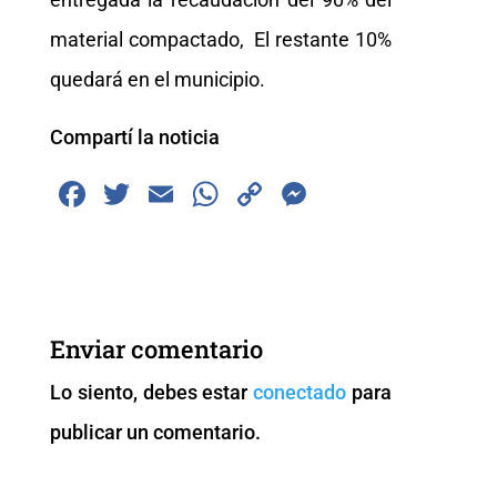
material compactado, El restante 10%
quedará en el municipio.
Compartí la noticia
F
T
E
W
C
M
a
wi
m
h
o
e
c
tt
ai
at
p
ss
e
er
l
s
y
e
b
A
Li
n
Enviar comentario
o
p
n
g
Lo siento, debes estar
conectado
para
o
p
k
er
publicar un comentario.
k