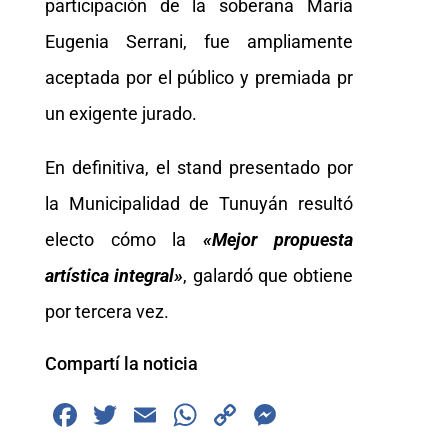
participación de la soberana María
Eugenia Serrani, fue ampliamente
aceptada por el público y premiada pr
un exigente jurado.
En definitiva, el stand presentado por
la Municipalidad de Tunuyán resultó
electo cómo la
«Mejor propuesta
artística integral»
, galardó que obtiene
por tercera vez.
Compartí la noticia
F
T
E
W
C
M
a
wi
m
h
o
e