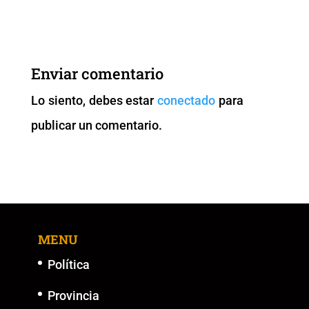
c
tt
ai
at
p
ss
e
er
l
s
y
e
b
A
Li
n
Enviar comentario
o
p
n
g
Lo siento, debes estar
conectado
para
o
p
k
er
publicar un comentario.
k
MENU
Política
Provincia