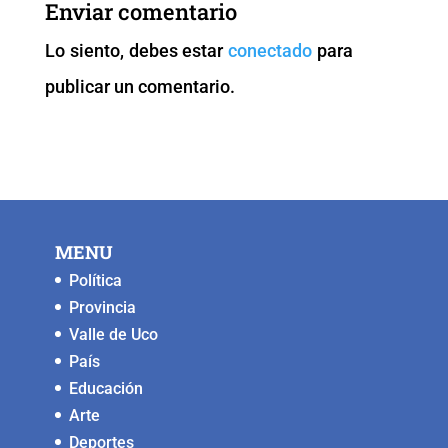
Enviar comentario
o
p
n
g
Lo siento, debes estar
conectado
para
o
p
k
er
publicar un comentario.
k
MENU
Política
Provincia
Valle de Uco
País
Educación
Arte
Deportes