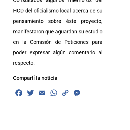
Consultados algunos miembros del
HCD del oficialismo local acerca de su
pensamiento sobre éste proyecto,
manifestaron que aguardan su estudio
en la Comisión de Peticiones para
poder expresar algún comentario al
respecto.
Compartí la noticia
F
T
E
W
C
M
a
wi
m
h
o
e
c
tt
ai
at
p
ss
e
er
l
s
y
e
b
A
Li
n