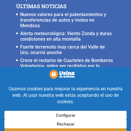
ÚLTIMAS NOTICIAS
Nuevos valores para el patentamientos y
transferencias de autos y motos en
Mendoza
Alerta meteorológica: Viento Zonda y duras
condiciones en alta montaña
Fuerte terremoto muy cerca del Valle de
Uco, ocurrió anoche
Crece el reclamo de Cuarteles de Bomberos
Voluntarios, piden ser recibidos por la
ministra Rus
Llega a San Carlos la Copa Internacional
«Pasión sin fronteras»
Realizado con la mirada equidistante de
alguien a quién solo le interesa
informar que ocurre en Valle de Uco.
Diseñado y Desarrollado por
Legion Design