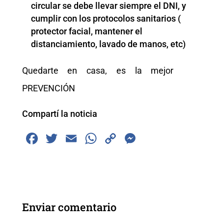
circular se debe llevar siempre el DNI, y
cumplir con los protocolos sanitarios (
protector facial, mantener el
distanciamiento, lavado de manos, etc)
Quedarte en casa, es la mejor
PREVENCIÓN
Compartí la noticia
F
T
E
W
C
M
a
wi
m
h
o
e
c
tt
ai
at
p
ss
e
er
l
s
y
e
b
A
Li
n
Enviar comentario
o
p
n
g