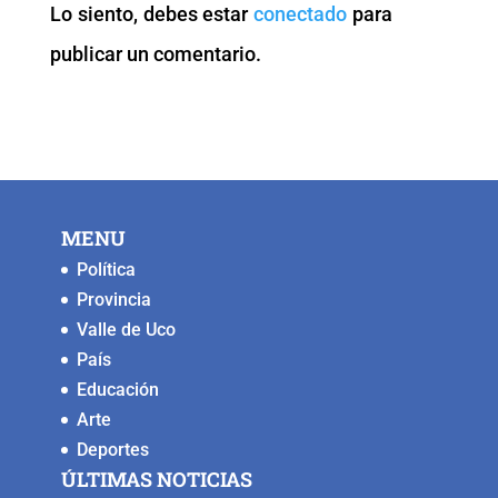
Lo siento, debes estar
conectado
para
o
p
k
er
publicar un comentario.
k
MENU
Política
Provincia
Valle de Uco
País
Educación
Arte
Deportes
ÚLTIMAS NOTICIAS