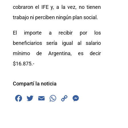
cobraron el IFE y, a la vez, no tienen
trabajo ni perciben ningún plan social.
El importe a recibir por los
beneficiarios sería igual al salario
mínimo de Argentina, es decir
$16.875.-
Compartí la noticia
F
T
E
W
C
M
a
wi
m
h
o
e
c
tt
ai
at
p
ss
e
er
l
s
y
e