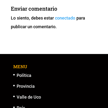
b
A
Li
n
Enviar comentario
o
p
n
g
Lo siento, debes estar
conectado
para
o
p
k
er
publicar un comentario.
k
MENU
Política
Provincia
Valle de Uco
País