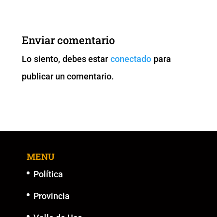
c
tt
ai
at
p
ss
e
er
l
s
y
e
b
A
Li
n
Enviar comentario
o
p
n
g
Lo siento, debes estar
conectado
para
o
p
k
er
publicar un comentario.
k
MENU
Política
Provincia