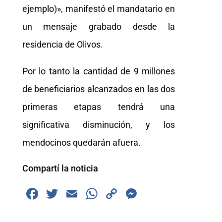
ejemplo)», manifestó el mandatario en
un mensaje grabado desde la
residencia de Olivos.
Por lo tanto la cantidad de 9 millones
de beneficiarios alcanzados en las dos
primeras etapas tendrá una
significativa disminución, y los
mendocinos quedarán afuera.
Compartí la noticia
F
T
E
W
C
M
a
wi
m
h
o
e