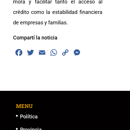
mora y facilitar tanto el acceso al
crédito como la estabilidad financiera
de empresas y familias.
Compartí la noticia
F
T
E
W
C
M
a
wi
m
h
o
e
c
tt
ai
at
p
ss
e
er
l
s
y
e
b
A
Li
n
o
p
n
g
MENU
o
p
k
er
k
Política
Provincia