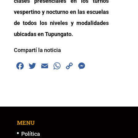
clases presenciales en los turnos
vespertino y nocturno en las escuelas
de todos los niveles y modalidades
ubicadas en Tupungato.
Compartí la noticia
F
T
E
W
C
M
a
wi
m
h
o
e
c
tt
ai
at
p
ss
e
er
l
s
y
e
b
A
Li
n
o
p
n
g
MENU
o
p
k
er
k
Política