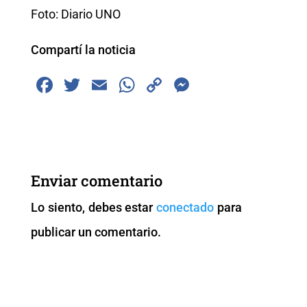
Foto: Diario UNO
Compartí la noticia
F
T
E
W
C
M
a
wi
m
h
o
e
c
tt
ai
at
p
ss
e
er
l
s
y
e
b
A
Li
n
Enviar comentario
o
p
n
g
Lo siento, debes estar
conectado
para
o
p
k
er
publicar un comentario.
k