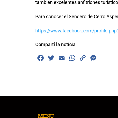
también excelentes anfitriones turístico
Para conocer el Sendero de Cerro Áspero,
https://www.facebook.com/profile.ph
Compartí la noticia
F
T
E
W
C
M
a
wi
m
h
o
e
c
tt
ai
at
p
ss
e
er
l
s
y
e
b
A
Li
n
o
p
n
g
o
p
k
er
k
MENU