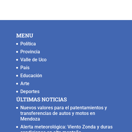
e
er
l
s
y
e
b
A
Li
n
o
p
n
g
MENU
o
p
k
er
Política
k
Provincia
Valle de Uco
País
Educación
Arte
Deportes
ÚLTIMAS NOTICIAS
Nuevos valores para el patentamientos y
transferencias de autos y motos en
Mendoza
Alerta meteorológica: Viento Zonda y duras