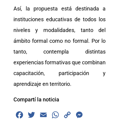
Así, la propuesta está destinada a
instituciones educativas de todos los
niveles y modalidades, tanto del
ámbito formal como no formal. Por lo
tanto, contempla distintas
experiencias formativas que combinan
capacitación, participación y
aprendizaje en territorio.
Compartí la noticia
F
T
E
W
C
M
a
wi
m
h
o
e
c
tt
ai
at
p
ss