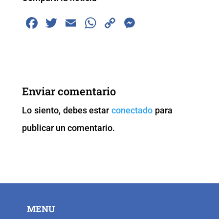
F
T
E
W
C
M
a
wi
m
h
o
e
c
tt
ai
at
p
ss
e
er
l
s
y
e
b
A
Li
n
Enviar comentario
o
p
n
g
Lo siento, debes estar
conectado
para
o
p
k
er
publicar un comentario.
k
MENU