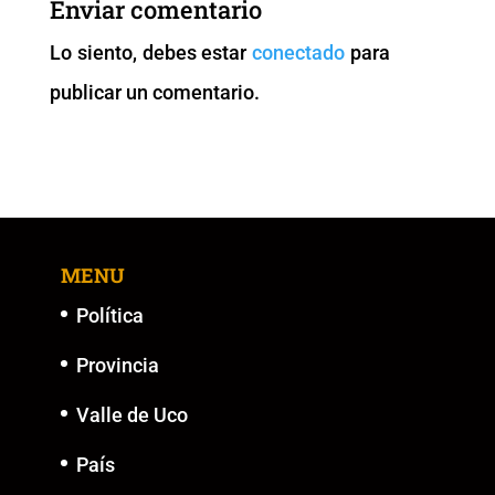
Enviar comentario
o
p
n
g
Lo siento, debes estar
conectado
para
o
p
k
er
publicar un comentario.
k
MENU
Política
Provincia
Valle de Uco
País