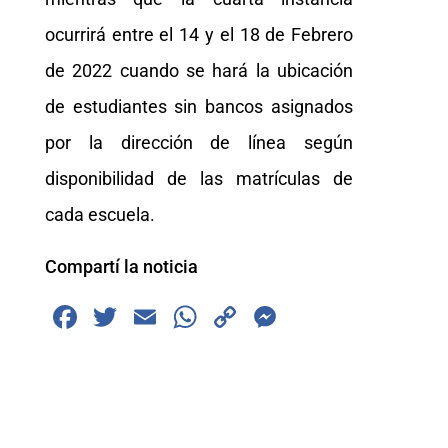
ocurrirá entre el 14 y el 18 de Febrero
de 2022 cuando se hará la ubicación
de estudiantes sin bancos asignados
por la dirección de línea según
disponibilidad de las matrículas de
cada escuela.
Compartí la noticia
F
T
E
W
C
M
a
wi
m
h
o
e
c
tt
ai
at
p
ss
e
er
l
s
y
e
b
A
Li
n