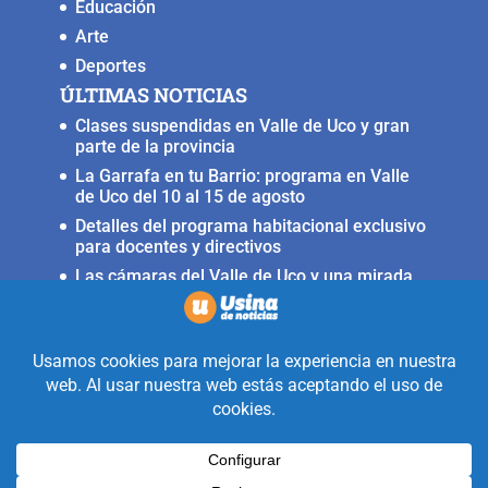
Educación
Arte
Deportes
ÚLTIMAS NOTICIAS
Clases suspendidas en Valle de Uco y gran
parte de la provincia
La Garrafa en tu Barrio: programa en Valle
de Uco del 10 al 15 de agosto
Detalles del programa habitacional exclusivo
para docentes y directivos
Las cámaras del Valle de Uco y una mirada
crítica sobre la crisis con Brasil
Irrigación prorrogó la restricción para
nuevas perforaciones en el río Mendoza
Realizado con la mirada equidistante de
alguien a quién solo le interesa
informar que ocurre en Valle de Uco.