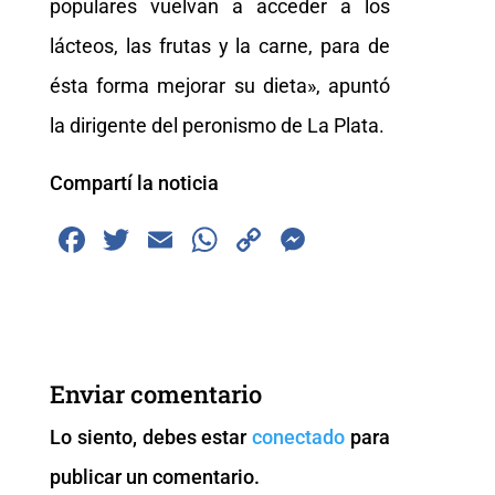
populares vuelvan a acceder a los
lácteos, las frutas y la carne, para de
ésta forma mejorar su dieta», apuntó
la dirigente del peronismo de La Plata.
Compartí la noticia
F
T
E
W
C
M
a
wi
m
h
o
e
c
tt
ai
at
p
ss
e
er
l
s
y
e
b
A
Li
n
Enviar comentario
o
p
n
g
Lo siento, debes estar
conectado
para
o
p
k
er
publicar un comentario.
k