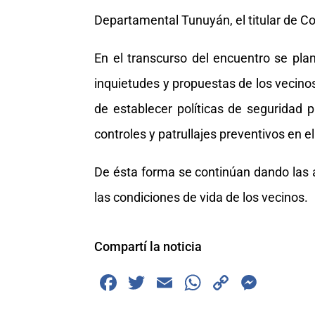
Departamental Tunuyán, el titular de C
En el transcurso del encuentro se pla
inquietudes y propuestas de los vecinos 
de establecer políticas de seguridad 
controles y patrullajes preventivos en el 
De ésta forma se continúan dando las a
las condiciones de vida de los vecinos.
Compartí la noticia
F
T
E
W
C
M
a
wi
m
h
o
e