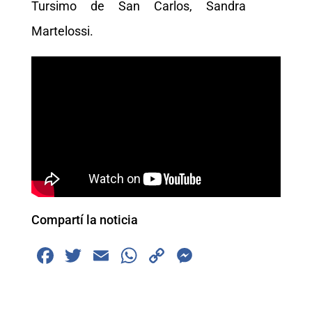
Tursimo de San Carlos, Sandra
Martelossi.
Compartí la noticia
F
T
E
W
C
M
a
wi
m
h
o
e
c
tt
ai
at
p
ss