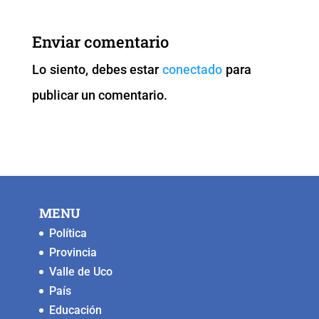
e
er
l
s
y
e
b
A
Li
n
Enviar comentario
o
p
n
g
Lo siento, debes estar
conectado
para
o
p
k
er
publicar un comentario.
k
MENU
Política
Provincia
Valle de Uco
País
Educación