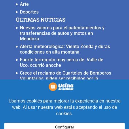
Arte
Deportes
ÚLTIMAS NOTICIAS
Nuevos valores para el patentamientos y
transferencias de autos y motos en
Mendoza
Alerta meteorológica: Viento Zonda y duras
condiciones en alta montaña
Fuerte terremoto muy cerca del Valle de
Uco, ocurrió anoche
Crece el reclamo de Cuarteles de Bomberos
Voluntarios, piden ser recibidos por la
ministra Rus
Llega a San Carlos la Copa Internacional
«Pasión sin fronteras»
Realizado con la mirada equidistante de
alguien a quién solo le interesa
informar que ocurre en Valle de Uco.