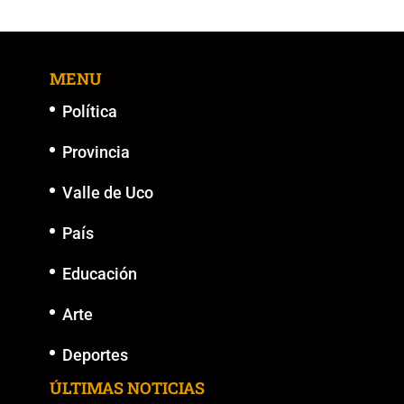
b
A
Li
n
o
p
n
g
MENU
o
p
k
er
k
Política
Provincia
Valle de Uco
País
Educación
Arte
Deportes
ÚLTIMAS NOTICIAS