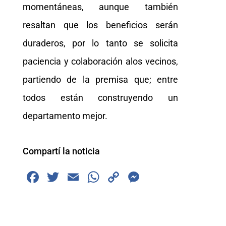
momentáneas, aunque también
resaltan que los beneficios serán
duraderos, por lo tanto se solicita
paciencia y colaboración alos vecinos,
partiendo de la premisa que; entre
todos están construyendo un
departamento mejor.
Compartí la noticia
F
T
E
W
C
M
a
wi
m
h
o
e
c
tt
ai
at
p
ss
e
er
l
s
y
e