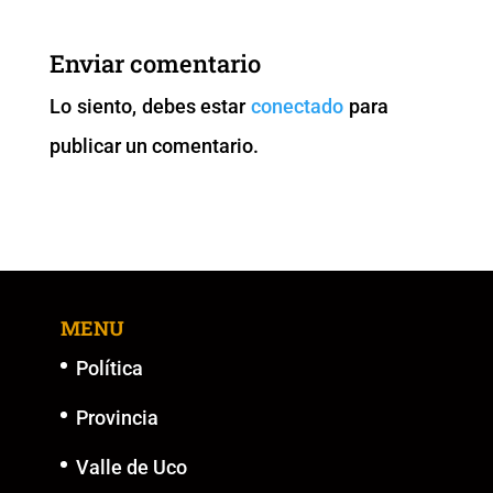
e
er
l
s
y
e
b
A
Li
n
Enviar comentario
o
p
n
g
Lo siento, debes estar
conectado
para
o
p
k
er
publicar un comentario.
k
MENU
Política
Provincia
Valle de Uco