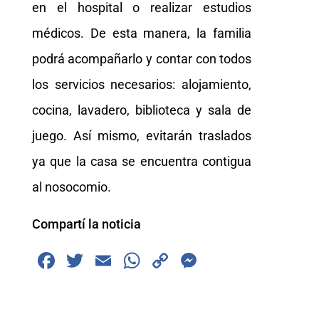
en el hospital o realizar estudios
médicos. De esta manera, la familia
podrá acompañarlo y contar con todos
los servicios necesarios: alojamiento,
cocina, lavadero, biblioteca y sala de
juego. Así mismo, evitarán traslados
ya que la casa se encuentra contigua
al nosocomio.
Compartí la noticia
F
T
E
W
C
M
a
wi
m
h
o
e
c
tt
ai
at
p
ss