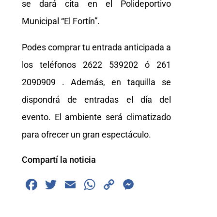
se dará cita en el Polideportivo
Municipal “El Fortín”.
Podes comprar tu entrada anticipada a
los teléfonos 2622 539202 ó 261
2090909 . Además, en taquilla se
dispondrá de entradas el día del
evento. El ambiente será climatizado
para ofrecer un gran espectáculo.
Compartí la noticia
F
T
E
W
C
M
a
wi
m
h
o
e
c
tt
ai
at
p
ss