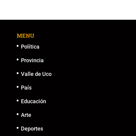
e
er
l
s
y
e
b
A
Li
n
o
p
n
g
MENU
o
p
k
er
k
Política
Provincia
Valle de Uco
País
Educación
Arte
Deportes