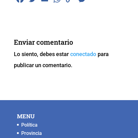
a
wi
m
h
o
e
c
tt
ai
at
p
ss
e
er
l
s
y
e
b
A
Li
n
Enviar comentario
o
p
n
g
Lo siento, debes estar
conectado
para
o
p
k
er
publicar un comentario.
k
MENU
Política
Provincia