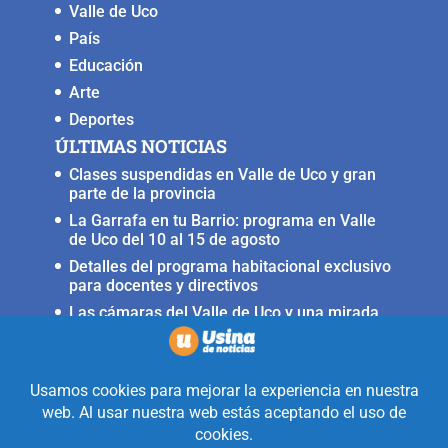
Valle de Uco
País
Educación
Arte
Deportes
ÚLTIMAS NOTICIAS
Clases suspendidas en Valle de Uco y gran
parte de la provincia
La Garrafa en tu Barrio: programa en Valle
de Uco del 10 al 15 de agosto
Detalles del programa habitacional exclusivo
para docentes y directivos
Las cámaras del Valle de Uco y una mirada
crítica sobre la crisis con Brasil
Irrigación prorrogó la restricción para
nuevas perforaciones en el río Mendoza
Realizado con la mirada equidistante de
alguien a quién solo le interesa
informar que ocurre en Valle de Uco.