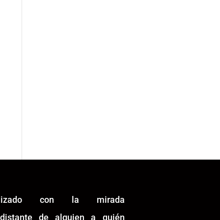
alizado con la mirada
idistante de alguien a quién