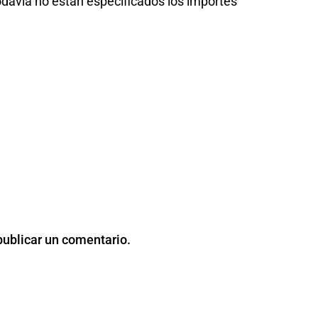
davía no están específicados los importes
publicar un comentario.