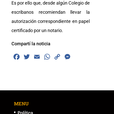
Es por ello que, desde algún Colegio de
escribanos recomiendan llevar la
autorización correspondiente en papel
certificado por un notario.
Compartí la noticia
F
T
E
W
C
M
a
wi
m
h
o
e
c
tt
ai
at
p
ss
e
er
l
s
y
e
b
A
Li
n
o
p
n
g
MENU
o
p
k
er
k
Política